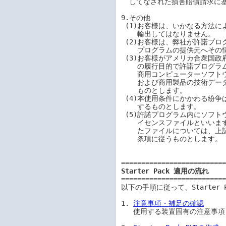
  してなされた損害賠償請求に基づく損害について一切責任を負いません。

9.その他

 (1)お客様は、いかなる方法によっても許諾プログラムおよびその複製物を日本国から

    輸出してはなりません。

 (2)お客様は、弊社が許諾プログラムの使用に関する監査を実施し、必要に応じて許諾

    プログラムの提供元へその情報を提供することに同意するものとします。

 (3)お客様がアメリカ合衆国政府との契約、またはアメリカ合衆国政府向けの下請契約

    の履行目的で許諾プログラムを使用する場合、FAR 12.211および12.212に従って、

    商用コンピューターソフトウェア、コンピューターソフトウェアドキュメント、

    および商用製品の技術データは本使用条件に基づきアメリカ政府に使用許諾される

    ものとします。

 (4)本使用条件にかかわる紛争は、東京地方裁判所を専属的合意管轄裁判所として解決

    するものとします。

 (5)許諾プログラム内にソフトウェアライセンスに関して記述したファイル(以下、ラ

    イセンスファイルといいます)が存在する場合、ライセンスファイル内で指定され

    たファイルについては、上記に記載した内容に関わらず、ライセンスファイル内の

    条項に従うものとします。

Starter Pack 適用の流れ
==========================
以下の手順に従って、Starter 
1. 
注意事項・補足の確認
   使用する装置固有の注意事項・補足事項を確認します。
