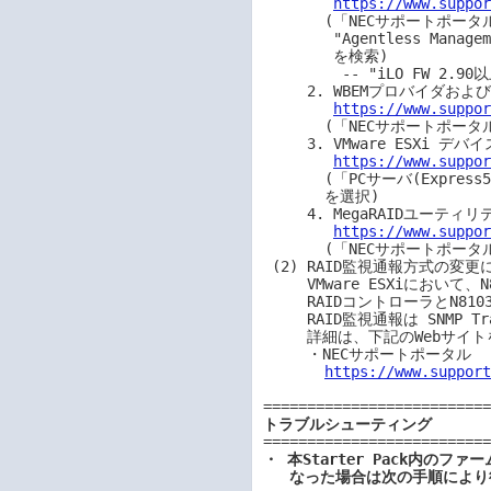
https://www.suppo
       (「NECサポートポータル内検索」から、

        "Agentless Management Service および iLO Channel Interface Driver"

        を検索)

         -- "iLO FW 2.90以上専用"版を適用してください。

     2. WBEMプロバイダおよびCLIツール

https://www.suppo
       (「NECサポートポータル内検索」から、"WBEMプロバイダ"を検索）

     3. VMware ESXi デバイスドライバ

https://www.suppo
       (「PCサーバ(Express5800 シリーズ)」から対象OSの「デバイスドライバ一覧」

       を選択)

     4. MegaRAIDユーティリティ(StorCLI)

https://www.suppo
       (「NECサポートポータル内検索」から、"MegaRAIDユーティリティ"を検索）

 (2) RAID監視通報方式の変更について

     VMware ESXiにおいて、N8103-189/190/191/192/193/194/195/196/201/237/238/240 

     RAIDコントローラとN8103-239 OSブート専用SSDボードをご使用されている場合、

     RAID監視通報は SNMP Trap による通報に変更になります。

     詳細は、下記のWebサイトをご確認ください。

     ・NECサポートポータル

https://www.suppor
トラブルシューティング
・ 本Starter Pack内の
   なった場合は次の手順に