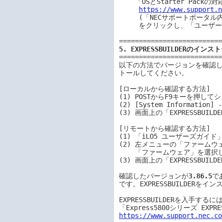
    「OSとStarter Packの対応表」は、以下より入手できます。

https://www.support.
     (「NECサポートポータル内検索」から対象のモデル名を検索し、「製品マニュアル」

     をクリックし、「ユーザーズガイド」を選択）

5. EXPRESSBUILDERのインス
==========================
以下の方法でバージョンを確認し、必要に
トールしてください。

[ローカルから確認する方法]

(1) POSTからF9キーを押し
(2) [System Information]
(3) 画面上の「EXPRESSBUI
[リモートから確認する方法]

(1) 「iLO5 ユーザーズガイ
(2) 左メニューの「ファームウ
    「ファームウェア」を選択します。

(3) 画面上の「EXPRESSBUI
確認したバージョンが
3.86.5
で
です。EXPRESSBUILDERを
EXPRESSBUILDERを入手す
https://www.support.nec.c