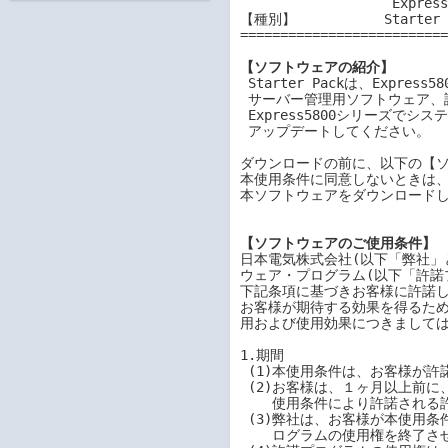
                   Express5800/R110j-1, R110j-1M, R110k-1, R120i-1M, R120i-2M

【種別】           Starter P
==========================
【ソフトウェアの紹介】
 Starter Packは、Express5800シリーズ向けにカスタマイズされたドライバー、

 サーバー管理用ソフトウェア、説明書などを提供しています。

 Express5800シリーズでシステム運用する前に、本Starter Packにて最新の環境に

 アップデートしてください。

ダウンロードの前に、以下の【ソ
本使用条件に同意しないときは、
本ソフトウェアをダウンロードし
【ソフトウェアのご使用条件】
日本電気株式会社(以下「弊社」
ウェア・プログラム(以下「許諾
下記条項に基づきお客様に許諾し
お客様が期待する効果を得るため
用および使用効果につきましては
1.期間

 (1)本使用条件は、お客様が許諾プログラムをお受け取りになった日に発効します。

 (2)お客様は、１ヶ月以上前に、弊社宛て書面により通知することにより、いつでも本

    使用条件により許諾される許諾プログラムの使用権を終了させることができます。

 (3)弊社は、お客様が本使用条件のいずれかの条項に違反したときは、いつでも許諾プ

    ログラムの使用権を終了させることができるものとします。
