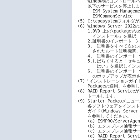
     Windowsのコントロールパネルの[管理ツール] - [サービス] から

     以下のサービスを停止します。

       ESM System Management Service

       ESMCommonService

 (5) C:\cpqsystemフォルダがある場合、フォルダを削除してください。

 (6) Windows Server 2022の場合、以下の手順で証明書をインストールします。

     1.DVD 上の\packages\assets\certificates\CA.crtを右クリックし、「証明書の

       インストール」を選択

     2.証明書のインポート ウィザードの開始は「現在のユーザ」で次へ

     3.「証明書をすべて次のストアに配置する」をクリックし、「参照」から「信頼

       されたルート証明機関」を選択してOKを選択。次へ

     4.「証明書のインポート ウィザードの完了」で完了を選択

     5.しばらくすると「セキュリティの警告」ポップアップ画面が表示されますので

       「はい」を選択しインストールしてください。

     6.「証明書のインポート ウィザード」正しくインポートされました。

       のポップアップが表示されたら「OK」をクリックします。

 (7)「インストレーションガイド(Windows Server 20xx編)」の「Standard Program 

     Packageの適用」を参照してStandard Program Packageをインストールします。

 (8) RAID Report Serviceがインストール済みのときは、これをいったんアンインス

     トールします。

 (9) Starter Packのメニューから「各種アプリケーション」をクリックし、以下の

     各ソフトウェアをインストールします(※)。詳細は、「インストレーション

     ガイド(Windows Server 20xx編)」の「バンドルソフトェアのインストール」

     を参照してください。

     (a) ESMPRO/ServerAgentService

     (b) エクスプレス通報サービス

     (c) エクスプレス通報サービス(HTTPS)

     (d) RAID Report Service
