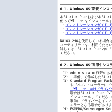
6-1. Windows OS(新規イン
==========================
本Starter Packおよび本Starte
使ってWindowsをインストー
 ・
インストレーションガイド (Wind
 ・
インストレーションガイド (Wind
 ・
インストレーションガイド (Wind
N8103-240を使用している場合は、S
ユーティリティをご利用ください
詳しくは、Starter Pack内
ください。

6-2. Windows OS(運用中シス
==========================
 (1) Administrator権限のあるアカウントで対象機種上のWindowsにサインインします。

 (2) 「準備」で作成したStarter Pack DVDを対象機種にセットします。

 (3) Standard Program Packageをインストールする前に、大容量記憶装置コントローラー

     やLANコントローラーにドライバーの適用が必要になる場合があります。

「Windows 向けドラ
     場合はStarter Pack DVD 内のドライバー適用モジュールを実行し、ドライバーを

     インストールしてください。

     事前にドライバーをインストールしない場合、Standard Program Package の適用が

     エラーとなる場合があります。

 (4) ESMPRO/ServerAgentServiceがインストールされている場合は
