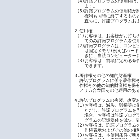
 (4)許諾プログラムの使用権は、本使用条件の規定に基づき終了するまで有効に存続し

    ます。

 (5)許諾プログラムの使用権が終了した場合は、本使用条件に基づくお客様のその他の

    権利も同時に終了するものとします。お客様は、許諾プログラムの使用権の終了後

    直ちに、許諾プログラムおよびそのすべての複製物を破棄するものとします。

2.使用権

 (1)お客様は、お客様がお持ちの製品のうち、弊社が別途指定する「対象機種」におい

    てのみ許諾プログラムを使用できます。

 (2)許諾プログラムは、コンピューターの一時メモリ(例えば、RAM)にロードされ、また

    は固定メモリ(例えばハードディスク、その他の記憶装置)にインストールされたと

    きに、当該コンピューターにおいて使用されたものとします。

 (3)お客様は、前項に定める条件に従い、日本国内においてのみ許諾プログラムを使用

    できます。

3.著作権その他の知的財産権

  許諾プログラムに係る著作権その他の知的財産権は、弊社または許諾プログラムの著

  作権その他の知的財産権を保有する第三者に帰属し、許諾プログラムは、日本国、ア

  メリカ合衆国その他適用のある国の法律により保護されます。

4.許諾プログラムの複製、改変お
 (1)お客様は、滅失、毀損等に備える目的でのみ許諾プログラムを１部複製できます。

    ただし、許諾プログラムを固定メモリ(例えばハードディスク)にインストールした

    場合、お客様は許諾プログラムを複製できません。この場合、お客様は、許諾プロ

    グラムの記憶媒体を滅失、毀損に備える目的でのみ保管できます。

 (2)お客様は、許諾プログラムのすべての複製物に、許諾プログラムに付されている著

    作権表示およびその他の権利表示を付すものとします。

 (3)お客様は、本使用条件で明示されている場合を除き、許諾プログラムの使用、複製、
