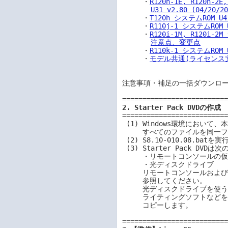
     ・
R120h-1E, R120h-2
U31 v2.80 (04/2
     ・
T120h システムROM U
     ・
R110j-1 システムROM 
     ・
R120i-1M, R120i-2
注意点、変更点
     ・
R110k-1 システムROM 
     ・
モデル共通(ライセンス
注意事項・補足の一括ダウンロ
2. Starter Pack DVDの作成
==========================
 (1) Windows環境において、本ソフトウェアを任意の場所にダウンロードします。

     すべてのファイルを同一フォルダーに格納してください。

 (2) S8.10-010.08.batを実行します。S8.10-010.08.isoが作成されます。

 (3) Starter Pack DVDは次のいずれかのドライブで使います。

     ・リモートコンソールの仮想ドライブ

     ・光ディスクドライブ

     リモートコンソールおよび仮想ドライブの詳細は「iLO5 ユーザーズガイド」を

     参照してください。

     光ディスクドライブを使う場合は、手順(2)で作成したファイルを

     ライティングソフトなどを使い、ISOイメージファイル形式でDVD-R等に

     コピーします。
