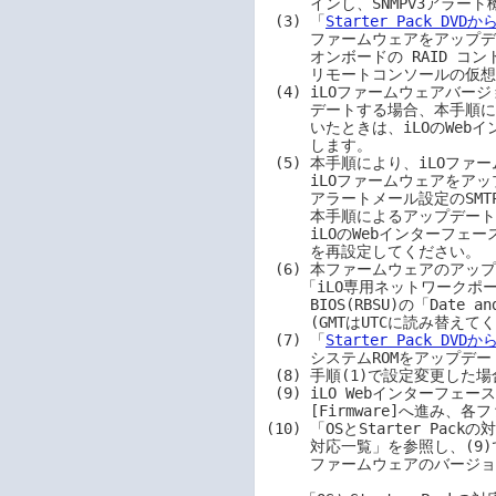
     インし、SNMPv3アラート機能の設定値をメモ等に記録しておきます。

 (3) 「
Starter Pack 
     ファームウェアをアップデートします。

     オンボードの RAID コントローラーと内蔵の光ディスクドライブをご使用の場合は、

     リモートコンソールの仮想ドライブを使ってアップデートしてください。

 (4) iLOファームウェアバージョン1.10、または1.15からiLOファームウェアをアップ

     デートする場合、本手順によるアップデート前にSNMPv3アラート機能を使用して

     いたときは、iLOのWebインターフェースにログインし、SNMPv3アラートを再設定

     します。

 (5) 本手順により、iLOファームウェアバージョン1.20以前のバージョンから

     iLOファームウェアをアップデートした場合は、Webインターフェースの

     アラートメール設定のSMTPセキュア接続(SSL/TLS)が有効になります。

     本手順によるアップデート前にiLOアラートメールを有効にしていた場合は、

     iLOのWebインターフェースにログインし、環境に応じてアラートメール

     を再設定してください。

 (6) 本ファームウェアのアップデート後、iLOのWebインターフェースから

    「iLO専用ネットワークポート」-「SNTP」-「タイムゾーン」を

     BIOS(RBSU)の「Date and Time」-「Time Zone」と同じ値に設定します。

     (GMTはUTCに読み替えてください)

 (7) 「
Starter Pack D
     システムROMをアップデートします。

 (8) 手順(1)で設定変更した場合、必要に応じて元に戻します。

 (9) iLO Webインターフェースにログインし、[Firmware & OS Software]-

     [Firmware]へ進み、各ファームウェアバージョンを確認します。

(10) 「OSとStarter Pac
     対応一覧」を参照し、(9)で確認したバージョンがS8.10-010.08に対応する

     ファームウェアのバージョンになっていることを確認します。
