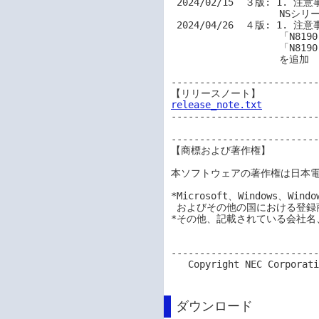
 2024/02/15  ３版: 1. 注意事項・補足の確認 (2)に「Express5800シリーズ、iStorage 

                   NSシリーズにおける冷却の強化について」を追加

 2024/04/26  ４版: 1. 注意事項・補足の確認 (2)

                   「N8190-173/174のファームウェアアップデートについて」を改版

                   「N8190-165/166/167/168のファームウェアアップデートについて」

                   を追加

--------------------------
release_note.txt
--------------------------
--------------------------
【商標および著作権】

本ソフトウェアの著作権は日本電
*Microsoft、Windows、Wind
 およびその他の国における登録商標です。

*その他、記載されている会社名
--------------------------
   Copyright NEC Corporation 2024

ダウンロード