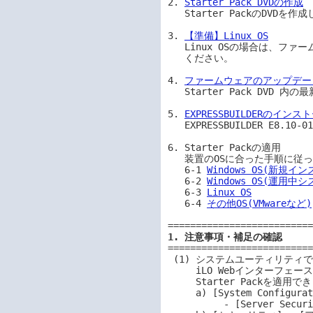
2. 
Starter Pack DVDの作成
   Starter PackのDVDを作成します。

3. 
【準備】Linux OS
   Linux OSの場合は、ファームウェアアップデート前に、記載の手順を実施して

   ください。

4. 
ファームウェアのアップデー
   Starter Pack DVD 内の最新ファームウェアにアップデートします。

5. 
EXPRESSBUILDERのインス
   EXPRESSBUILDER E8.10-010.06をインストールします。

6. Starter Packの適用

   装置のOSに合った手順に従って、Starter Packを適用します。

   6-1 
Windows OS(新規イ
   6-2 
Windows OS(運用中
   6-3 
Linux OS
   6-4 
その他OS(VMwareなど)
1. 注意事項・補足の確認
==========================
 (1) システムユーティリティで「Admin Password」を設定した場合、および

     iLO Webインターフェースから[ホスト認証が必要]を有効にした場合、

     Starter Packを適用できません。あらかじめ以下の設定は無効化してください。

     a) [System Configuration] - [BIOS/Platform Configuration (RBSU)] 

          - [Server Security] - [Set Admin Password]
