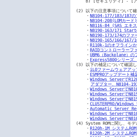
     b) [セキュリティ] - [アクセス設定] - [iLO] - [ホスト認証が必要]

 (2) 以下の注意事項について確認します。

     ・
N8104-177/183
     ・
N8104-208(LOMカ
     ・
N8116-84 (SAS
     ・
N8190-163/171 S
     ・
N8190-173/174
     ・
N8190-165/166/
     ・
R110k-1のオフライ
     ・
RAIDコントローラーフ
     ・
UBM6（Backplan
     ・
Express5800シリ
 (3) 以下の補足について確認します。

     ・
iLOファームウェアア
     ・
ESMPROアップデート補
     ・
Windows ServerでR
アダプター、N8104-19
     ・
Windows ServerでN
     ・
Windows ServerでN
     ・
Windows ServerでN8
     ・
CLUSTERPRO/Window
     ・
Automatic Server R
     ・
Windows ServerでN
     ・
Windows ServerでN
 (4) System ROMに関し、モデルごとに以下の補足について確認します。

     ・
R120h-1M システムROM
     ・
R120h-2M システムROM