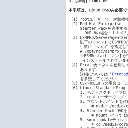
3.【準備】Linux OS
本手順は、Linux OSのみ必要
 (1) rootユーザーで、対象機種上のLinuxにログインします。

 (2) Red Hat Enterprise LinuxでN8190-163/164/171/172使用時、

     Starter Packを適用する前に以下のパッケージをインストールします。

       RHEL8の場合: libnl3, libhbaapi

 (3) ESMPRO/ServerAgentServiceがインストールされている場合は

     以下のコマンドでESMPRO/ServerAgentServiceのサービスを停止します。

     引数に "stop" を指定して、ESMRestartコマンドを実行します。

     # /opt/nec/esmpro_sa/bin/ESMRestart stop

     ※ESMRestartコマンドが存在しない場合、ESMPRO/ServerAgentServiceは

      インストールされていませんので、サービスの停止は不要です。

 (4) Errataカーネルを使用している場合、ドライバーの個別適用が必要になることが

     あります。

     詳細については「
Errat
     を参照してください。

 (5) OSがRHEL8.7の場合は「
 (6) LinuxにStandard Program Packageをインストールします。

     1. 光ディスクドライブに「準備」で作成したStarter Pack DVDをセットします。

     2. rootユーザーでログインします。以降、コンソール端末で操作してください。

     3. マウントポイントを作成します。作成済みの場合は、本操作は不要です。

          # mkdir /media/cdrom

     4. Starter Pack DVDをマウントします。

          # mount -r -t iso9660 /dev/sr0 /media/cdrom

     5. smartupdateディレクトリへ移動します。

          # cd /media/cdrom/packages/
