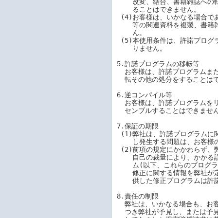
    改変、結合、書籍雑誌への転載、ネットワークへの公開、およびその他の処分をす

    ることはできません。

 (4)お客様は、いかなる場合であっても許諾プログラムとともに提供されたマニュアル

    等の関連資料を複製、書籍雑誌への転載、およびネットワークへの公開はできませ

    ん。

 (5)本使用条件は、許諾プログラムに関する無体財産権をお客様に移転するものではあ

    りません。

5.許諾プログラムの移転等

  お客様は、許諾プログラムまたはその使用権を第三者に対して再使用許諾、譲渡、移

  転その他の処分をすることはできません。

6.逆コンパイル等

  お客様は、許諾プログラムをリバース・エンジニアリング、逆コンパイルまたは逆ア

  センブルすることはできません。

7.保証の期限

 (1)弊社は、許諾プログラムに関していかなる保証も行いません。許諾プログラムに関

    し発生する問題は、お客様の責任および費用負担をもって処理するものとします。

 (2)前項の規定にかかわらず、弊社が許諾プログラムの誤りを修正したときは、弊社は、

    自己の裁量により、かかる誤りを修正したプログラムまたは修正のためのプログラ

    ム(以下、これらのプログラムを「修正プログラム」といいます)、または、かかる

    修正に関する情報を弊社が定める方法により提供することがあります。お客様に提

    供した修正プログラムは許諾プログラムとみなします。

8.責任の制限

  弊社は、いかなる場合も、お客様の逸失利益、特別な事情から生じた損害(損害発生に

  つき弊社が予見し、または予見し得た場合を含みます)、および第三者からお客様に対
