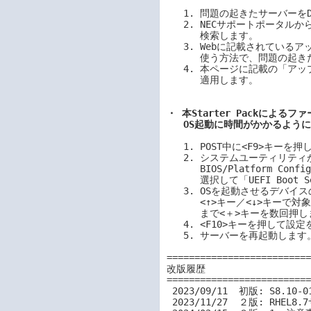
   1. 問題の起きたサーバーをDCオフします(ACはオンのまま)。

   2. NECサポートポータルから、問題が起きたサーバーのシステムROM(2.04以上)を

      検索します。

   3. Webに記載されているアップデート手順のうち、iLO Web インターフェースを

      使う方法で、問題の起きたサーバーのシステムROMをアップデートします。

   4. 本ページに記載の「アップデート手順」に従い、再びStarter Packを

      適用します。

・ 本Starter Packによ
   OS起動に時間がかかる
   1. POST中に<F9>キーを押してシステムユーティリティを起動します。

   2. システムユーティリティから、「System Configuration > 

      BIOS/Platform Configuration (RBSU) > Boot Options > UEFI Boot Settings」を

      選択して「UEFI Boot Settings」メニューを表示します。

   3. OSを起動させるデバイスのBoot Orderが低い場合は最上位に移動させます。

      <↑>キー／<↓>キーで対象のデバイスにカーソルを移動させ、最上位に移動する

      まで<＋>キーを数回押します。

   4. <F10>キーを押して設定を保存します。

   5. サーバーを再起動します。

==========================
改版履歴

==========================
 2023/09/11  初版: S8.10-010.08 の登録

 2023/11/27  ２版: RHEL8.7サポートにともない、3.【準備】Linux OS-(5)の手順を追加
