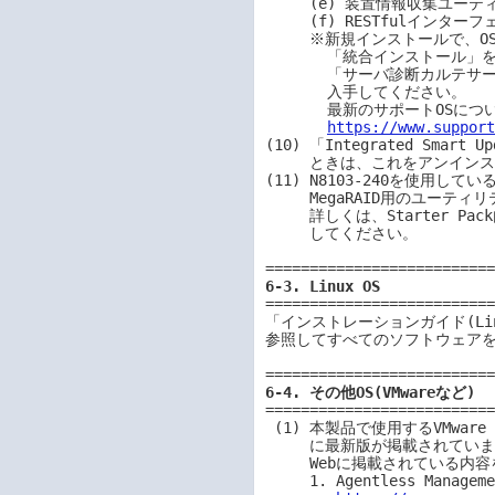
     (e) 装置情報収集ユーティリティ

     (f) RESTfulインターフェースツール

     ※新規インストールで、OS以外何もインストールされていない状態であれば、

       「統合インストール」を使って同様のことができます。

       「サーバ診断カルテサービス」のソフトウェアは以下のダウンロードサイトから

       入手してください。

       最新のサポートOSについても以下のサイトを参照してください。

https://www.suppor
(10) 「Integrated Smart 
     ときは、これをアンインストールします。

(11) N8103-240を使用している場
     MegaRAID用のユーティリティをご利用ください。

     詳しくは、Starter Pack内の「MegaRAIDユーティリティ ユーザーズガイド」を参照

     してください。

6-3. Linux OS
==========================
「インストレーションガイド(Li
参照してすべてのソフトウェアを
6-4. その他OS(VMwareなど)
==========================
 (1) 本製品で使用するVMware ESXiのドライバ・サービスモジュールは、以下Webサイト

     に最新版が掲載されています。

     Webに掲載されている内容を確認し、適切なバージョンを適用してください。

     1. Agentless Management Service およびiLO Channel Interface Driver
