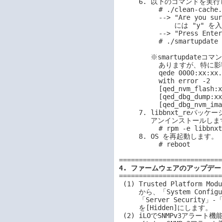
     6. 以下のコマンドを実行します。

          # ./clean-cache.sh

          --> "Are you sure you want to delete SUM cache files?" の問い合わせ

              には "y" を入力します。

          --> "Press Enter to continue" の問い合わせにはEnterキーを押します。

          # ./smartupdate --s  --softwareonly --ignore_tpm --ignore_warnings

        ※smartupdateコマンド実行中、次のエラーメッセージが出力される場合が

          ありますが、特に影響ないため無視してください。

          qede 0000:xx:xx.x: Direct firmware load for xxtestdummy.bin failed

          with error -2

          [qed_nvm_flash:xxxx(ethX)]Failed to find 'xxtestdummy.bin'

          [qed_dbg_dump:xxxx(ethX)]Collecting a debug feature ["xxxxxxxx"]

          [qed_dbg_nvm_image:xxxx(ethX)]Collecting a debug feature ["xxxxxxxx"]

     7. libbnxt_reパッケージがインストールされている場合は、以下のコマンドで

        アンインストールします。

          # rpm -e libbnxt_re

     8. OS を再起動します。

          # reboot

4. ファームウェアのアップデー
==========================
 (1) Trusted Platform Module(TPM)を搭載している場合、システムユーティリティ

     から、「System Configuration」-「BIOS/Platform Configuration(RBSU)」-

     「Server Security」-「Trusted Platform Module Options」-「TPM Visibility」

     を[Hidden]にします。

 (2) iLOでSNMPv3アラート機能を使用している場合、iLOのWebインターフェースにログ
