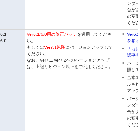
ンダ
合が
の変
くだ
r6.1
Ver6.1/6.0用の修正パッチ
を適用してくださ
Ver
r6.0
い。
を参
もしくは
Ver7.1以降
にバージョンアップして
「カ
ください。
認事
なお、Ver7.1/Ver7.2へのバージョンアップ
バー
は、上記リビジョン以上をご利用ください。
照し
基本
ルさ
アッ
バー
ンダ
合が
の変
くだ