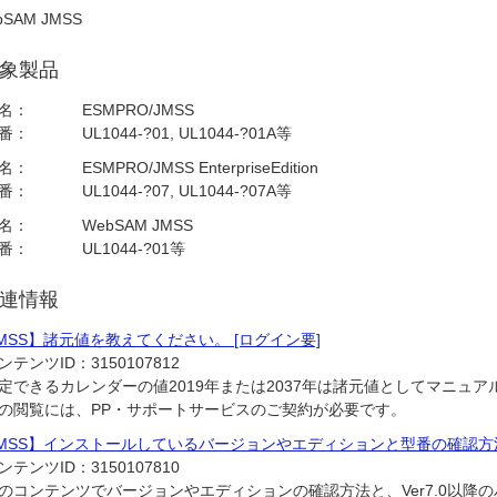
bSAM JMSS
象製品
名：
ESMPRO/JMSS
番：
UL1044-?01, UL1044-?01A等
名：
ESMPRO/JMSS EnterpriseEdition
番：
UL1044-?07, UL1044-?07A等
名：
WebSAM JMSS
番：
UL1044-?01等
連情報
MSS】諸元値を教えてください。 [ログイン要]
ンテンツID：
3150107812
定できるカレンダーの値2019年または2037年は諸元値としてマニュ
の閲覧には、PP・サポートサービスのご契約が必要です。
JMSS】インストールしているバージョンやエディションと型番の確認
ンテンツID：
3150107810
のコンテンツでバージョンやエディションの確認方法と、Ver7.0以降