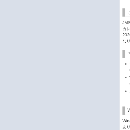
JM
カレ
20
な
Wi
あ