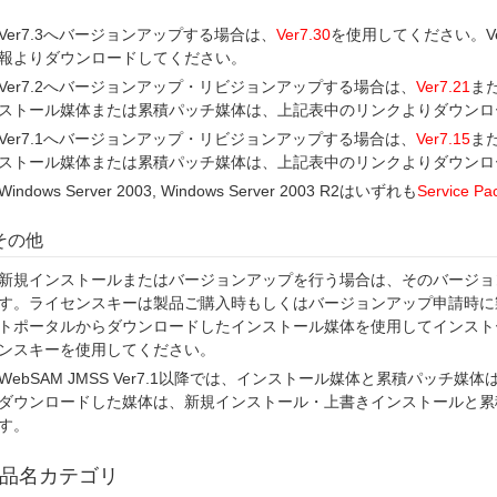
Ver7.3へバージョンアップする場合は、
Ver7.30
を使用してください。Ve
報よりダウンロードしてください。
Ver7.2へバージョンアップ・リビジョンアップする場合は、
Ver7.21
ま
ストール媒体または累積パッチ媒体は、上記表中のリンクよりダウンロ
Ver7.1へバージョンアップ・リビジョンアップする場合は、
Ver7.15
ま
ストール媒体または累積パッチ媒体は、上記表中のリンクよりダウンロ
Windows Server 2003, Windows Server 2003 R2はいずれも
Service Pa
その他
新規インストールまたはバージョンアップを行う場合は、そのバージョ
す。ライセンスキーは製品ご購入時もしくはバージョンアップ申請時に
トポータルからダウンロードしたインストール媒体を使用してインスト
ンスキーを使用してください。
WebSAM JMSS Ver7.1以降では、インストール媒体と累積パッチ
ダウンロードした媒体は、新規インストール・上書きインストールと累
す。
品名カテゴリ