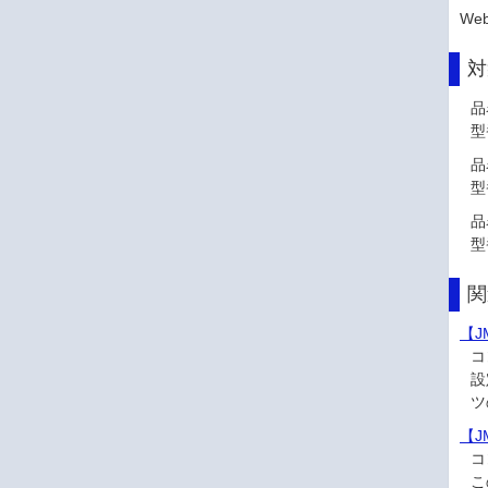
We
対
品
型
品
型
品
型
関
【J
コ
設
ツ
【
コ
こ