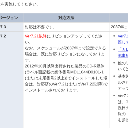
置を実施してください。
バージョン
対応方法
r7.3
対応は不要です。
2037
r7.2
Ver7.21以降
にリビジョンアップしてくださ
Ver
い。
照し
なお、スケジュールが2037年まで設定できる
「カ
場合は、既に対応リビジョンになっておりま
認事
す。
他の
2012年10月以降出荷された製品のCD-R媒体
いて
(ラベル面記載の媒体番号MDL1044D0101-1
基本
(または末尾番号2以上))でインストールした場
ルさ
合は、対応済のVer7.21(またはVer7.22以降)で
アッ
インストールされております。
Ver
は、
祝日
報の
を参