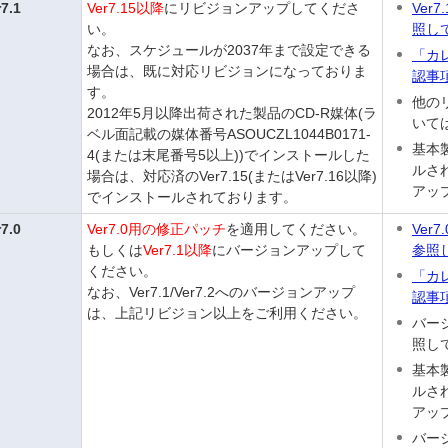
r7.1
Ver7.15以降
にリビジョンアップしてくださ
Ver
い。
照し
なお、スケジュールが2037年まで設定できる
「カ
場合は、既に対応リビジョンになっておりま
認事
す。
他の
2012年5月以降出荷された製品のCD-R媒体(ラ
いて
ベル面記載の媒体番号ASOUCZL1044B0171-
基本
4(または末尾番号5以上))でインストールした
ルさ
場合は、対応済のVer7.15(またはVer7.16以降)
アッ
でインストールされております。
r7.0
Ver7.0用の修正パッチ
を適用してください。
Ve
もしくは
Ver7.1以降
にバージョンアップして
参照
ください。
「カ
なお、Ver7.1/Ver7.2へのバージョンアップ
認事
は、上記リビジョン以上をご利用ください。
バー
照し
基本
ルさ
アッ
バー