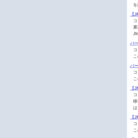
を
【J
コ
累
J
バ
コ
こ
バ
コ
こ
【
コ
移
は
【J
コ
こ