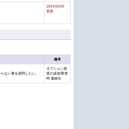
2024/10/30
更新
備考
オプション装
からない事を質問したい。
置の追加/変更
時 連絡先