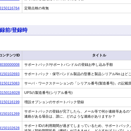
3150116764
定期点検の有無
録前/登録時
コンテンツID
タイトル
3030000008
サポートパック/サポートバンドルの登録お申し込み手順
3150102693
サポートパック・保守バンドル製品の型番と製品シリアルNo.はど
3150115083
サーバ・ワークステーションの「シリアル番号(製造番号)」の記載
3150116028
UPSの製造番号(シリアル番号)
3150116199
増設オプションのサポートパック登録
サポートパックの登録が完了したら、メール等で何か連絡等あるの
3150101269
連絡がある場合は、誰に、どのような連絡がありますか？
サポートIDの利用期間が過ぎてしまっているため、サポートパック
3150102628
追加／契約期間延長（継続）ができません。どうすればよいでしょ