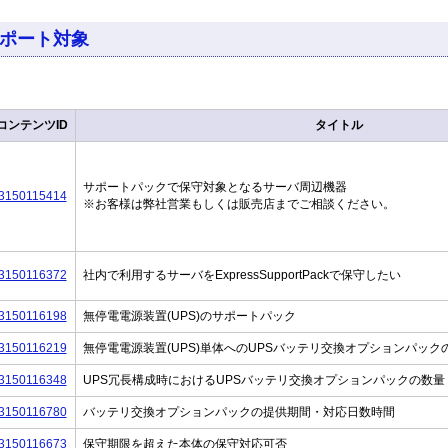
ポート対象
コンテンツID
タイトル
サポートパックで保守対象となるサーバ周辺機器
3150115414
※お客様は弊社営業もしくは販売店までご相談ください。
3150116372
社内で利用するサーバをExpressSupportPackで保守したい
3150116198
無停電電源装置(UPS)のサポートパック
3150116219
無停電電源装置(UPS)単体へのUPSバッテリ交換オプションパック
3150116348
UPS冗長構成時におけるUPSバッテリ交換オプションパックの数量
3150116780
バッテリ交換オプションパックの提供期間・対応日数時間
3150116673
保守期限を超えた本体の保守対応可否