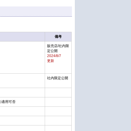
備考
販売店/社内限
定公開
2024/8/7
更新
社内限定公開
の適用可否