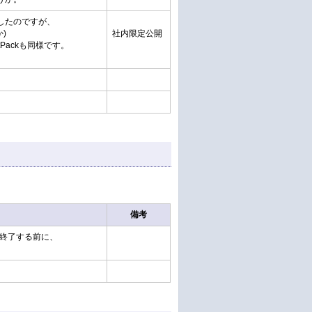
したのですが、
)
社内限定公開
rtPackも同様です。
備考
が終了する前に、