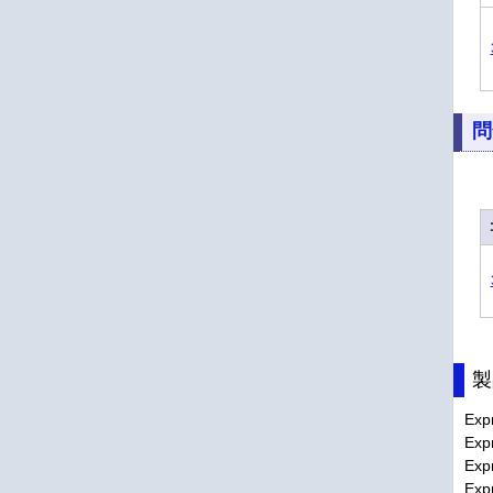
問
製
Ex
Ex
Exp
Exp