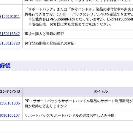
「サポートパック」または「保守バンドル」製品の添付部材を紛失
再発行できますか。(サポートパックのシリアルNOを確認できますか
3150101011
※記載内容はPPSupportPackとなっていますが、ExpressSuppo
※販売店様、お客様は弊社営業までご相談ください。
3150116842
事後の購入と登録の可否
3150116728
保守登録期限と登録漏れの対応
録後
コンテンツID
タイトル
PP・サポートパックやサポートバンドル製品のサポート利用期間
3150101305
何か連絡などありますか？
3030100107
サポートパック/サポートバンドルの追加お申し込み手順